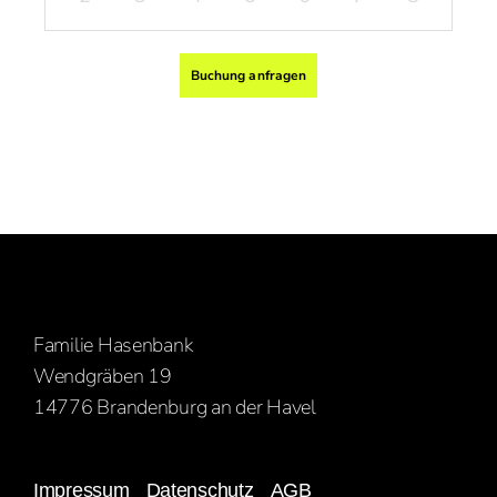
Buchung anfragen
Buchung anfragen
Ihr Name
Ihre Straße, Nr.
Familie Hasenbank
Wendgräben 19
Ihre Postleitzahl, Ort
14776 Brandenburg an der Havel
Ihr Land
Impressum
Datenschutz
AGB