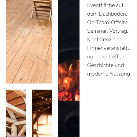
Eventfläche auf
dem Dachboden.
Ob Team-Offsite,
Seminar, Vortrag,
Konferenz oder
Firmenveranstaltu
ng – hier treffen
Geschichte und
moderne Nutzung
aufeinander.
Lounges, Kamin
und das
historische
Gebälk schaffen
eine besondere