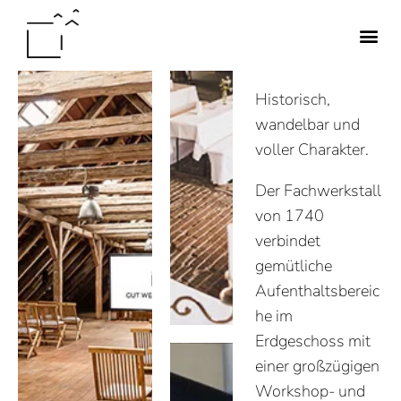
FACHWER
KSTALL
Historisch,
wandelbar und
voller Charakter.
Der Fachwerkstall
von 1740
verbindet
gemütliche
Aufenthaltsbereic
he im
Erdgeschoss mit
einer großzügigen
Workshop- und