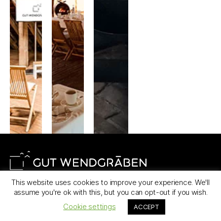
Atmosphäre für
produktive
Arbeitsphasen
und gesellige
Stunden.
Ausstattung auf
einen Blick
+ Historischer
Fachwerkstall von
1740
+ Erdgeschoss
mit Lounge, Bar
und Kamin
This website uses cookies to improve your experience. We'll
Familie Hasenbank
+ Professionelle
assume you're ok with this, but you can opt-out if you wish.
Wendgräben 19
Tonanlage
Cookie settings
ACCEPT
14776 Brandenburg an der Havel
+ Dachboden mit